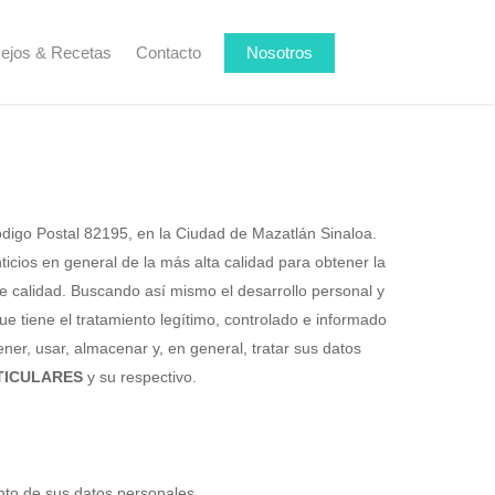
ejos & Recetas
Contacto
Nosotros
digo Postal 82195, en la Ciudad de Mazatlán Sinaloa.
cios en general de la más alta calidad para obtener la
de calidad. Buscando así mismo el desarrollo personal y
 tiene el tratamiento legítimo, controlado e informado
ner, usar, almacenar y, en general, tratar sus datos
TICULARES
y su respectivo.
nto de sus datos personales.