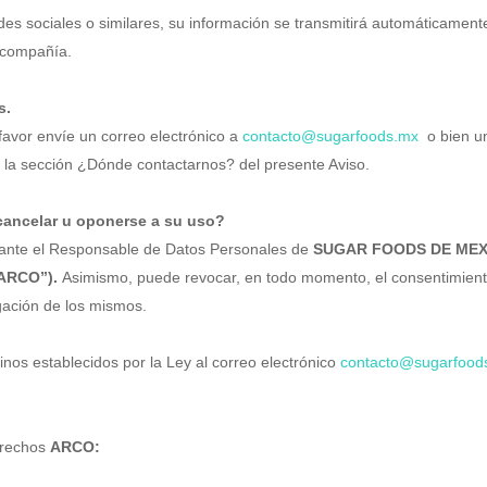
es sociales o similares, su información se transmitirá automáticamente
a compañía.
s.
 favor envíe un correo electrónico a
contacto@sugarfoods.mx
o bien un
n la sección ¿Dónde contactarnos? del presente Aviso.
cancelar u oponerse a su uso?
r ante el Responsable de Datos Personales de
SUGAR FOODS DE MEXIC
“ARCO”).
Asimismo, puede revocar, en todo momento, el consentimient
lgación de los mismos.
minos establecidos por la Ley al correo electrónico
contacto@sugarfood
derechos
ARCO: