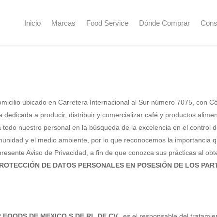
Inicio
Marcas
Food Service
Dónde Comprar
Cons
micilio ubicado en Carretera Internacional al Sur número 7075, con Có
cada a producir, distribuir y comercializar café y productos alimenti
a todo nuestro personal en la búsqueda de la excelencia en el control 
unidad y el medio ambiente, por lo que reconocemos la importancia que
esente Aviso de Privacidad, a fin de que conozca sus prácticas al obte
PROTECCIÓN DE DATOS PERSONALES EN POSESIÓN DE LOS PAR
AR FOODS DE MEXICO S DE RL DE CV.,
es el responsable del tratamie