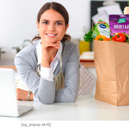
© 2026 Sugar Foods De Mexico. |
Aviso de Privacidad
[sg_popup id=6]